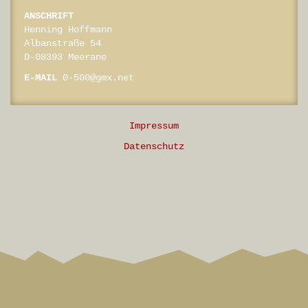
ANSCHRIFT
Henning Hoffmann
Albanstraße 54
D-08393 Meerane
E-MAIL
0-500@gmx.net
Impressum
Datenschutz